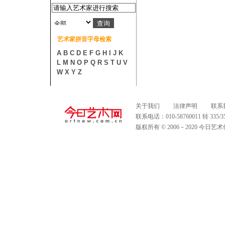
艺术家拼音字母检索
A
B
C
D
E
F
G
H
I
J
K
L
M
N
O
P
Q
R
S
T
U
V
W
X
Y
Z
关于我们
法律声明
联系
联系电话：010-58760011 转 335
版权所有 © 2006－2020 今日艺