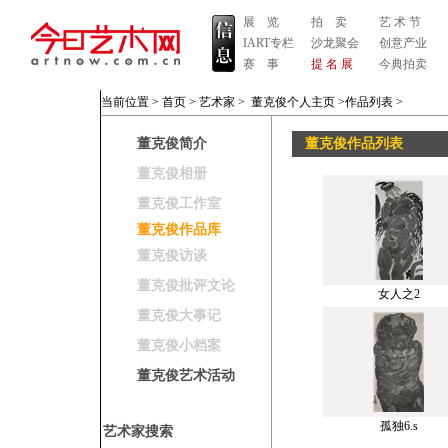
展 览
拍 卖
艺 术 节
IART专栏
沙龙聚会
创意产业
赛 事
提 名 展
今典拍卖
当前位置 >
首页
>
艺术家
>
董克俊个人主页
>作品列表
>
董克俊简介
董克俊作品列表
董克俊相册
董克俊工作室
董克俊作品库
董克俊访谈
董克俊批评文论
女人之2
董克俊大事记
董克俊小档案
董克俊艺术活动
孤独6.s
艺术家搜索