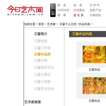
展 览
拍 卖
艺 术 节
IART专栏
沙龙聚会
创意产业
赛 事
提 名 展
今典拍卖
当前位置 >
首页
>
艺术家
>
王翬个人主页
>作品列表
>
王翬简介
王翬作品列表
王翬相册
王翬工作室
王翬作品库
王翬访谈
王翬批评文论
王翬作品
王翬大事记
王翬小档案
王翬艺术活动
王翬作品
艺术家搜索