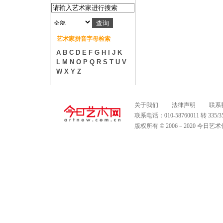
艺术家拼音字母检索
A
B
C
D
E
F
G
H
I
J
K
L
M
N
O
P
Q
R
S
T
U
V
W
X
Y
Z
关于我们
法律声明
联系
联系电话：010-58760011 转 335
版权所有 © 2006－2020 今日艺