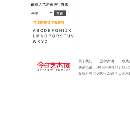
艺术家拼音字母检索
A
B
C
D
E
F
G
H
I
J
K
L
M
N
O
P
Q
R
S
T
U
V
W
X
Y
Z
关于我们
法律声明
联系
联系电话：010-58760011 转 335
版权所有 © 2006－2020 今日艺