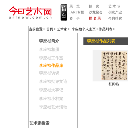
展 览
拍 卖
艺 术 节
IART专栏
沙龙聚会
创意产业
赛 事
提 名 展
今典拍卖
当前位置 >
首页
>
艺术家
>
李应祯个人主页
>作品列表
>
李应祯简介
李应祯作品列表
李应祯相册
李应祯工作室
李应祯作品库
李应祯访谈
李应祯批评文论
枉问帖.
李应祯大事记
李应祯小档案
李应祯艺术活动
艺术家搜索