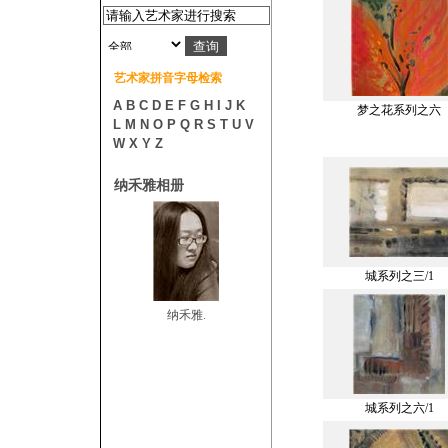
艺术家拼音字母检索
A
B
C
D
E
F
G
H
I
J
K
梦之花系列之六
L
M
N
O
P
Q
R
S
T
U
V
W
X
Y
Z
纳禾雅相册
城系列之三/1
纳禾雅.
城系列之六/1