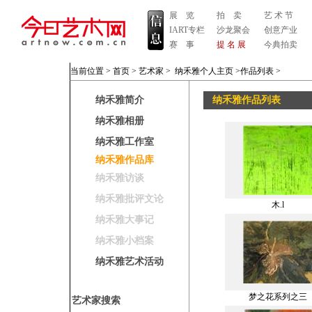
展 览
拍 卖
艺 术 节
IART专栏
沙龙聚会
创意产业
赛 事
提 名 展
今典拍卖
当前位置 >
首页
>
艺术家
>
纳禾雅个人主页
>作品列表
>
纳禾雅简介
纳禾雅作品列表
纳禾雅相册
纳禾雅工作室
纳禾雅作品库
纳禾雅访谈
纳禾雅批评文论
木.l
纳禾雅大事记
纳禾雅小档案
纳禾雅艺术活动
梦之花系列之三
艺术家搜索