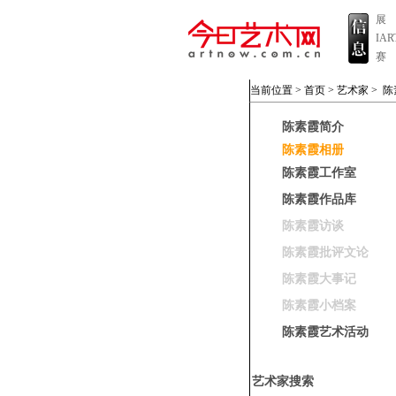
展
IA
赛
当前位置 >
首页
>
艺术家
>
陈
陈素霞简介
陈素霞相册
陈素霞工作室
陈素霞作品库
陈素霞访谈
陈素霞批评文论
陈素霞大事记
陈素霞小档案
陈素霞艺术活动
艺术家搜索