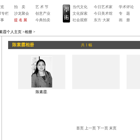
 览
拍 卖
艺 术 节
当代文化
今日艺术家
学术评论
RT专栏
沙龙聚会
创意产业
文化探索
今日美术馆
专 题
 事
提 名 展
今典拍卖
社会观察
东方·大家
画 册
素霞个人主页
>相册
>
陈素霞相册
共 1 幅
陈素霞.
首页 上一页 下一页 末页