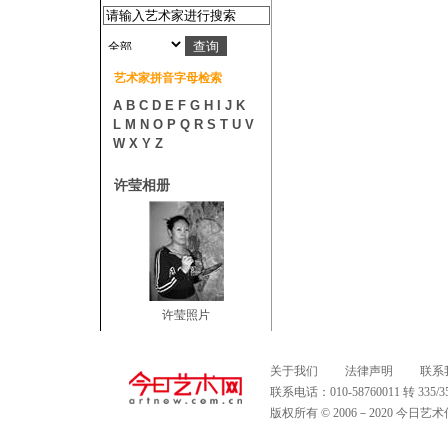
艺术家拼音字母检索
A
B
C
D
E
F
G
H
I
J
K
L
M
N
O
P
Q
R
S
T
U
V
W
X
Y
Z
许莹相册
许莹照片
关于我们
法律声明
联系
联系电话：010-58760011 转 335
版权所有 © 2006－2020 今日艺