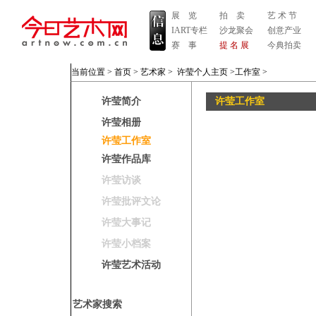
展 览
拍 卖
艺 术 节
IART专栏
沙龙聚会
创意产业
赛 事
提 名 展
今典拍卖
当前位置 >
首页
>
艺术家
>
许莹个人主页
>工作室
>
许莹简介
许莹工作室
许莹相册
许莹工作室
许莹作品库
许莹访谈
许莹批评文论
许莹大事记
许莹小档案
许莹艺术活动
艺术家搜索