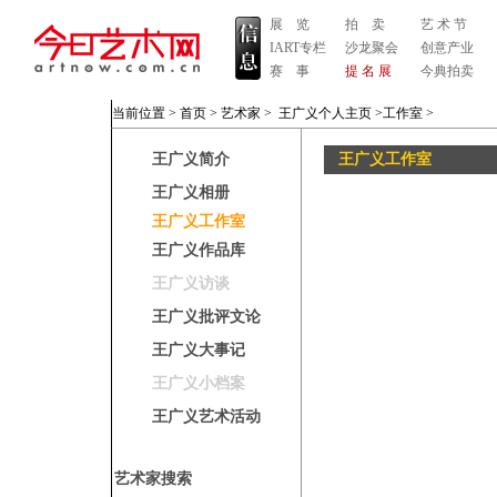
展 览
拍 卖
艺 术 节
IART专栏
沙龙聚会
创意产业
赛 事
提 名 展
今典拍卖
当前位置 >
首页
>
艺术家
>
王广义个人主页
>工作室
>
王广义简介
王广义工作室
王广义相册
王广义工作室
王广义作品库
王广义访谈
王广义批评文论
王广义大事记
王广义小档案
王广义艺术活动
艺术家搜索