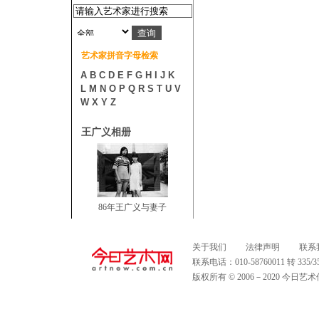
艺术家拼音字母检索
A
B
C
D
E
F
G
H
I
J
K
L
M
N
O
P
Q
R
S
T
U
V
W
X
Y
Z
王广义相册
86年王广义与妻子
关于我们
法律声明
联系
联系电话：010-58760011 转 335
版权所有 © 2006－2020 今日艺