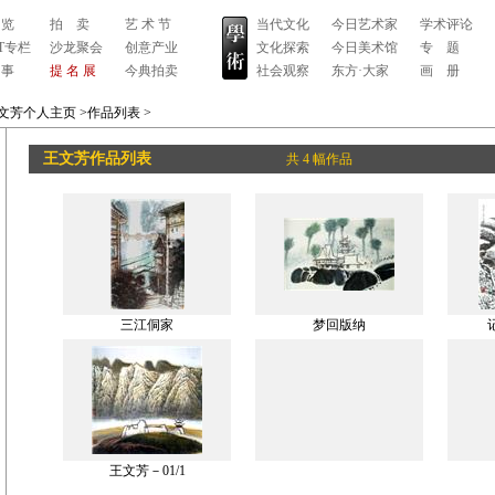
 览
拍 卖
艺 术 节
当代文化
今日艺术家
学术评论
RT专栏
沙龙聚会
创意产业
文化探索
今日美术馆
专 题
 事
提 名 展
今典拍卖
社会观察
东方·大家
画 册
文芳个人主页
>作品列表
>
王文芳作品列表
共 4 幅作品
三江侗家
梦回版纳
王文芳－01/1