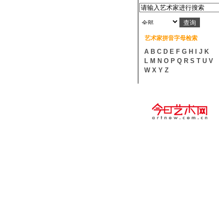
艺术家拼音字母检索
A
B
C
D
E
F
G
H
I
J
K
L
M
N
O
P
Q
R
S
T
U
V
W
X
Y
Z