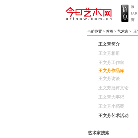
展
IA
赛
当前位置 >
首页
>
艺术家
>
王
王文芳简介
王文芳相册
王文芳工作室
王文芳作品库
王文芳访谈
王文芳批评文论
王文芳大事记
王文芳小档案
王文芳艺术活动
艺术家搜索