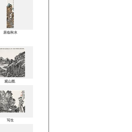
居临秋水
观山图.
写生