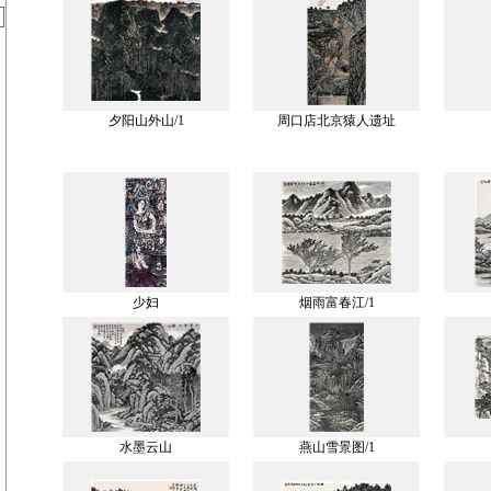
夕阳山外山/1
周口店北京猿人遗址
少妇
烟雨富春江/1
水墨云山
燕山雪景图/1