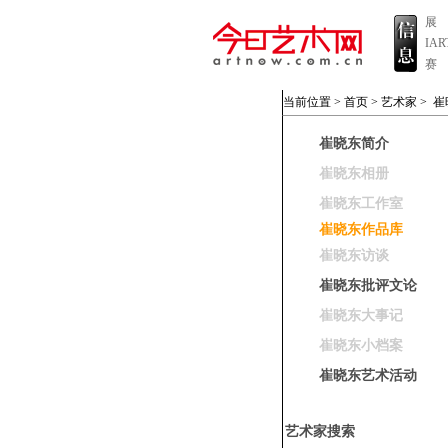
展
IA
赛
当前位置 >
首页
>
艺术家
>
崔
崔晓东简介
崔晓东相册
崔晓东工作室
崔晓东作品库
崔晓东访谈
崔晓东批评文论
崔晓东大事记
崔晓东小档案
崔晓东艺术活动
艺术家搜索