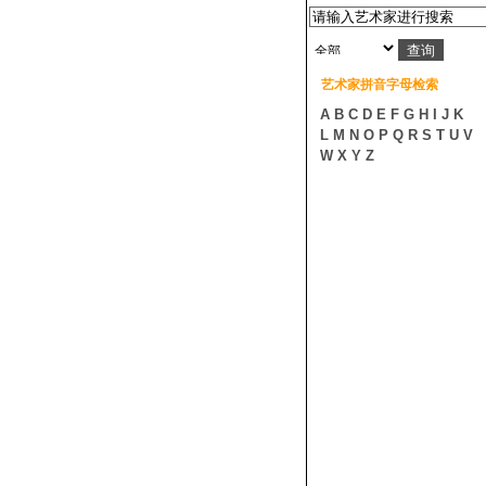
艺术家拼音字母检索
A
B
C
D
E
F
G
H
I
J
K
L
M
N
O
P
Q
R
S
T
U
V
W
X
Y
Z