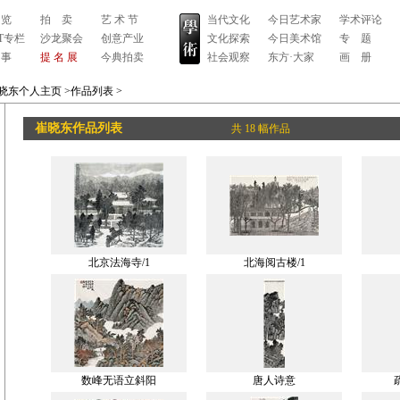
 览
拍 卖
艺 术 节
当代文化
今日艺术家
学术评论
RT专栏
沙龙聚会
创意产业
文化探索
今日美术馆
专 题
 事
提 名 展
今典拍卖
社会观察
东方·大家
画 册
晓东个人主页
>作品列表
>
崔晓东作品列表
共 18 幅作品
北京法海寺/1
北海阅古楼/1
数峰无语立斜阳
唐人诗意