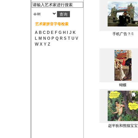
艺术家拼音字母检索
A
B
C
D
E
F
G
H
I
J
K
手机广告？/1
L
M
N
O
P
Q
R
S
T
U
V
W
X
Y
Z
蝴蝶
赵半狄和熊猫宝宝