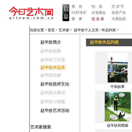
展 览
拍 卖
艺 术 节
IART专栏
沙龙聚会
创意产业
赛 事
提 名 展
今典拍卖
当前位置 >
首页
>
艺术家
>
赵半狄个人主页
>作品列表
>
赵半狄简介
赵半狄作品列表
赵半狄相册
赵半狄工作室
赵半狄作品库
赵半狄访谈
赵半狄批评文论
中国故事
赵半狄大事记
赵半狄小档案
赵半狄艺术活动
赵半狄和熊猫
艺术家搜索