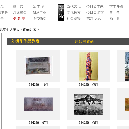
 览
拍 卖
艺 术 节
当代文化
今日艺术家
学术评论
RT专栏
沙龙聚会
创意产业
文化探索
今日美术馆
专 题
 事
提 名 展
今典拍卖
社会观察
东方·大家
画 册
枫华个人主页
>作品列表
>
刘枫华作品列表
共 10 幅作品
刘枫华－10/1
刘枫华－09/1
刘枫华－07/1
刘枫华－06/1