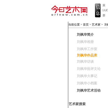
展
IA
赛
当前位置 >
首页
>
艺术家
>
刘
刘枫华简介
刘枫华相册
刘枫华工作室
刘枫华作品库
刘枫华访谈
刘枫华批评文论
刘枫华大事记
刘枫华小档案
刘枫华艺术活动
艺术家搜索