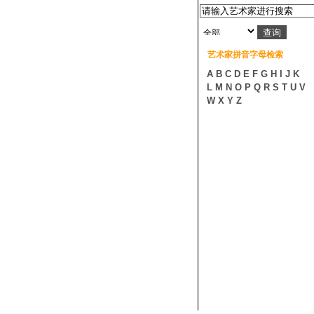
艺术家拼音字母检索
A
B
C
D
E
F
G
H
I
J
K
L
M
N
O
P
Q
R
S
T
U
V
W
X
Y
Z