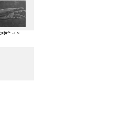
刘枫华－02/1