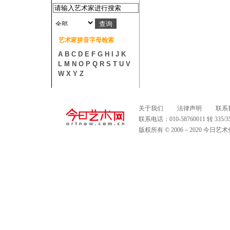
艺术家拼音字母检索
A
B
C
D
E
F
G
H
I
J
K
L
M
N
O
P
Q
R
S
T
U
V
W
X
Y
Z
关于我们
法律声明
联系
联系电话：010-58760011 转 335
版权所有 © 2006－2020 今日艺