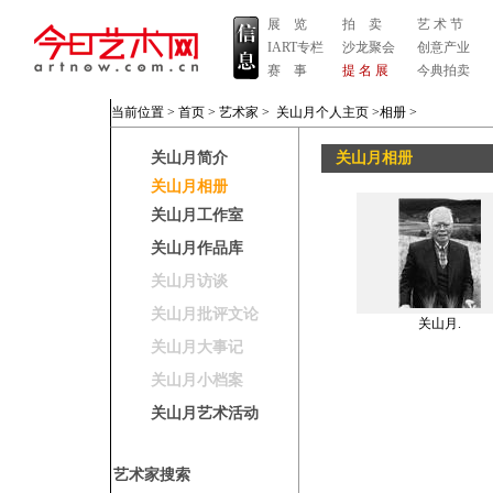
展 览
拍 卖
艺 术 节
IART专栏
沙龙聚会
创意产业
赛 事
提 名 展
今典拍卖
当前位置 >
首页
>
艺术家
>
关山月个人主页
>相册
>
关山月简介
关山月相册
关山月相册
关山月工作室
关山月作品库
关山月访谈
关山月批评文论
关山月.
关山月大事记
关山月小档案
关山月艺术活动
艺术家搜索