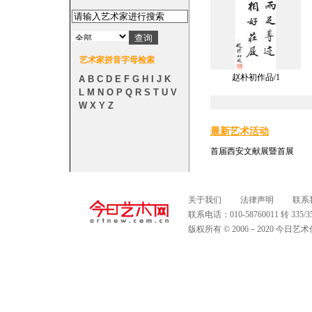
艺术家拼音字母检索
赵朴初作品/1
A
B
C
D
E
F
G
H
I
J
K
L
M
N
O
P
Q
R
S
T
U
V
W
X
Y
Z
最新艺术活动
首届西安文献展暨首展
关于我们
法律声明
联系
联系电话：010-58760011 转 335
版权所有 © 2006－2020 今日艺