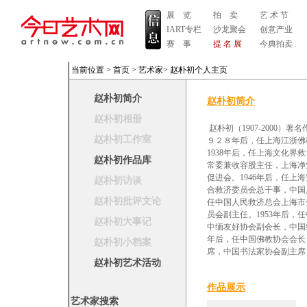
展 览
拍 卖
艺 术 节
IART专栏
沙龙聚会
创意产业
赛 事
提 名 展
今典拍卖
当前位置 >
首页
>
艺术家
>
赵朴初个人主页
赵朴初简介
赵朴初简介
赵朴初相册
赵朴初（1907-2000
赵朴初工作室
９２８年后，任上海江浙佛
1938年后，任上海文化
赵朴初作品库
常委兼收容股主任，上海净
促进会。1946年后，任上
赵朴初访谈
合救济委员会总干事，中国
赵朴初批评文论
任中国人民救济总会上海市
员会副主任。1953年后
赵朴初大事记
中缅友好协会副会长，中国
年后，任中国佛教协会会长
赵朴初小档案
席，中国书法家协会副主席
赵朴初艺术活动
作品展示
艺术家搜索