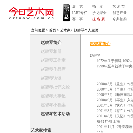
展 览
拍 卖
艺 术 节
IART专栏
沙龙聚会
创意产业
赛 事
提 名 展
今典拍卖
当前位置 >
首页
>
艺术家
>
赵碧琴个人主页
赵碧琴简介
赵碧琴简介
赵碧琴相册
赵碧琴
赵碧琴工作室
1972年生于福建 1992
1999年至今就读于中央
赵碧琴作品库
赵碧琴访谈
2000年3月《重生》作品
赵碧琴批评文论
2000年5月《再生》作品
2000年7月《昨日重现
赵碧琴大事记
2000年9月《再生》入
赵碧琴小档案
2001年5月《状态》作
2001年3月《存在》作
赵碧琴艺术活动
2001年8月《失忆》作品
成都 广州 上海
2001年11月《青春秘
艺术家搜索
北京