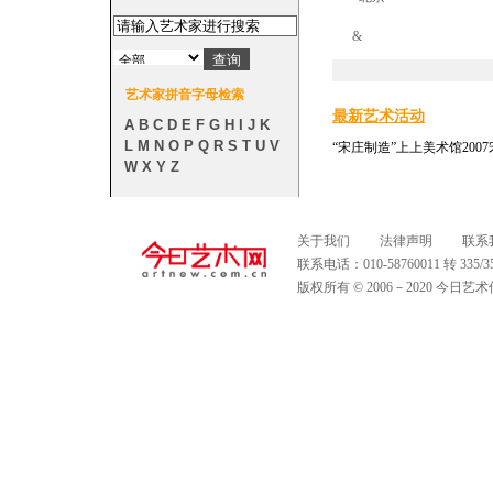
&
艺术家拼音字母检索
最新艺术活动
A
B
C
D
E
F
G
H
I
J
K
L
M
N
O
P
Q
R
S
T
U
V
“宋庄制造”上上美术馆200
W
X
Y
Z
关于我们
法律声明
联系
联系电话：010-58760011 转 335
版权所有 © 2006－2020 今日艺