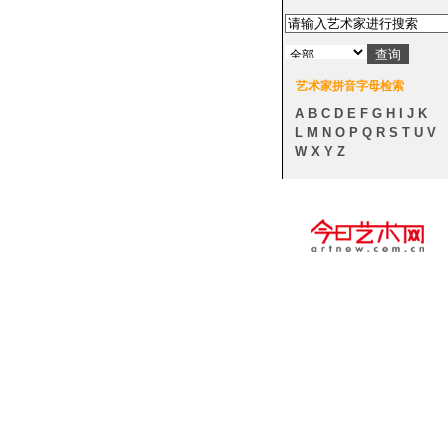
艺术家拼音字母检索
A
B
C
D
E
F
G
H
I
J
K
L
M
N
O
P
Q
R
S
T
U
V
W
X
Y
Z