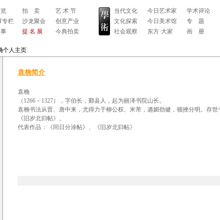
 览
拍 卖
艺 术 节
当代文化
今日艺术家
学术评论
RT专栏
沙龙聚会
创意产业
文化探索
今日美术馆
专 题
 事
提 名 展
今典拍卖
社会观察
东方·大家
画 册
桷个人主页
袁桷简介
袁桷
（1266－1327），字伯长，鄞县人，起为丽泽书院山长。
袁桷书法从晋、唐中来，尤得力于柳公权、米芾，遒媚劲健，顿挫分明。存世
《旧岁北归帖》。
代表作品：《同日分涂帖》、《旧岁北归帖》