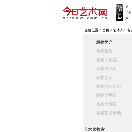
展
IA
赛
当前位置 >
首页
>
艺术家
>
袁
袁桷简介
袁桷相册
袁桷工作室
袁桷作品库
袁桷访谈
袁桷批评文论
袁桷大事记
袁桷小档案
袁桷艺术活动
艺术家搜索