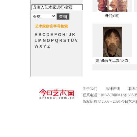
哥们姐们
艺术家拼音字母检索
A
B
C
D
E
F
G
H
I
J
K
L
M
N
O
P
Q
R
S
T
U
V
W
X
Y
Z
新“商官学工农”之农
关于我们
法律声明
联系
联系电话：010-58760011 转 335
版权所有 © 2006－2020 今日艺