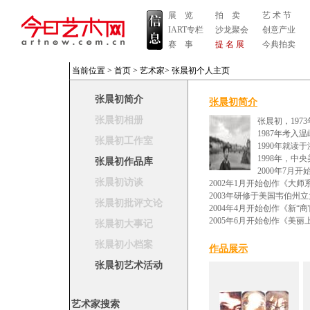
展 览
拍 卖
艺 术 节
IART专栏
沙龙聚会
创意产业
赛 事
提 名 展
今典拍卖
当前位置 >
首页
>
艺术家
>
张晨初个人主页
张晨初简介
张晨初简介
张晨初相册
张晨初，197
1987年考入
张晨初工作室
1990年就读
1998年，中
张晨初作品库
2000年7月
张晨初访谈
2002年1月开始创作《大师
2003年研修于美国韦伯州
张晨初批评文论
2004年4月开始创作《新
2005年6月开始创作《美
张晨初大事记
张晨初小档案
作品展示
张晨初艺术活动
艺术家搜索