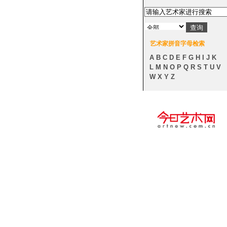
艺术家拼音字母检索
A
B
C
D
E
F
G
H
I
J
K
L
M
N
O
P
Q
R
S
T
U
V
W
X
Y
Z