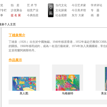
 览
拍 卖
艺 术 节
当代文化
今日艺术家
学术评论
RT专栏
沙龙聚会
创意产业
文化探索
今日美术馆
专 题
 事
提 名 展
今典拍卖
社会观察
东方·大家
画 册
雄泉个人主页
丁雄泉简介
丁雄泉（1920-）出生於中國無錫。1946年移居香港，1952年遠赴巴黎與CO
的關係。1960年移民紐約，成為一名流行藝術家。1974年加入美國國籍，常住
定居荷蘭阿姆斯特丹。
作品展示
美人图.
马格丽特
美女