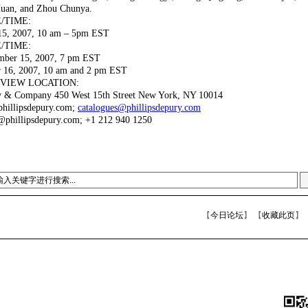
an, and Zhou Chunya.
/TIME:
5, 2007, 10 am – 5pm EST
/TIME:
ber 15, 2007, 7 pm EST
16, 2007, 10 am and 2 pm EST
EVIEW LOCATION:
y & Company 450 West 15th Street New York, NY 10014
hillipsdepury.com;
catalogues@phillipsdepury.com
phillipsdepury.com; +1 212 940 1250
【
今日论坛
】 【
收藏此页
】 