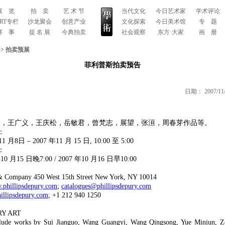
展 览
拍 卖
艺 术 节
当代文化
今日艺术家
学术评论
ART专栏
沙龙聚会
创意产业
文化探索
今日美术馆
专 题
赛 事
提 名 展
今典拍卖
社会观察
东方·大家
画 册
象
>
拍卖预展
菲利普斯拍卖预告
日期：
2007/11
，王广义，王庆松，岳敏君，曾梵志，展望，张洹，周春芽作品等。
：
月8日 – 2007 年11 月 15 日, 10:00 至 5:00
：
 月15 日晚7:00 / 2007 年10 月16 日早10:00
 & Company 450 West 15th Street New York, NY 10014
phillipsdepury.com
;
catalogues@phillipsdepury.com
illipsdepury.com
; +1 212 940 1250
Y ART
ude works by Sui Jianguo, Wang Guangyi, Wang Qingsong, Yue Minjun, Z