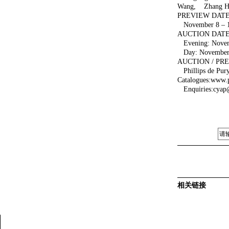
Wang, Zhang Hu
PREVIEW DATE
November 8 – 1
AUCTION DATE
Evening: Novem
Day: November 
AUCTION / PR
Phillips de Pur
Catalogues:www.p
Enquiries:cyap@
相关链接