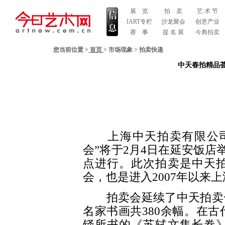
展 览
拍 卖
艺 术 节
IART专栏
沙龙聚会
创意产业
赛 事
提 名 展
今典拍卖
您当前位置 >
首页
>
市场现象
>
拍卖快递
中天春拍精品荟
上海中天拍卖有限公司“
会”将于2月4日在延安饭店
点进行。此次拍卖是中天拍
会，也是进入2007年以来
拍卖会延续了中天拍卖一
名家书画共380余幅。在
铎所书的《苏轼文集长卷》