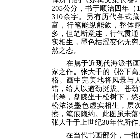
205公分，书于顺治四年（
310余字。另有历代各式
富，行笔能纵能敛，整体
多，但笔断意连，行气贯通
实相生，墨色枯涩变化无穷
然之态。
在属于近现代海派书画的
家之作。张大千的《松下高
格。画中完美地将风景与
错，给人以遒劲挺拔、苍劲
书卷，盘膝坐于松树下，悠
松浓淡墨色虚实相生，层
擦，笔痕隐约。此图虽未落
张大千于上世纪30年代所作
在当代书画部分，一批由