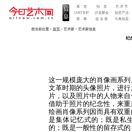
展 览
拍 卖
艺 术 节
IART专栏
沙龙聚会
创意产业
赛 事
提 名 展
今典拍卖
您当前位置 >
首页
>
艺术家
>
艺术家信息
纪
这一规模庞大的肖像画系列
文革时期的头像照片，进行
片，以及照片中的人物来自
借助于照片的纪念性，来重
绘画肖像系列因而具有双重
是集体记忆式的；既是私
的；既是一般性的留存式的