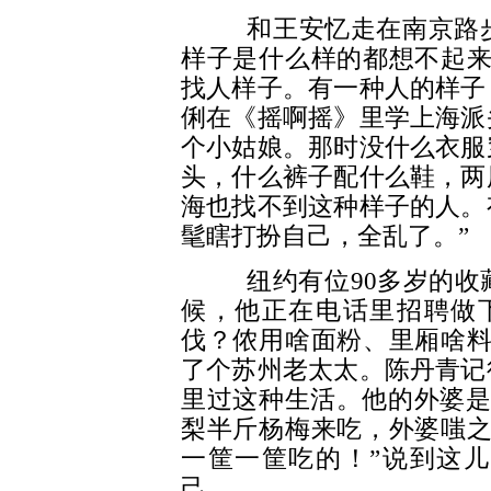
和王安忆走在南京路步
样子是什么样的都想不起来
找人样子。有一种人的样子
俐在《摇啊摇》里学上海派
个小姑娘。那时没什么衣服
头，什么裤子配什么鞋，两
海也找不到这种样子的人。
髦瞎打扮自己，全乱了。”
纽约有位90多岁的收藏
候，他正在电话里招聘做
伐？侬用啥面粉、里厢啥料
了个苏州老太太。陈丹青记
里过这种生活。他的外婆是
梨半斤杨梅来吃，外婆嗤之
一筐一筐吃的！”说到这
己。