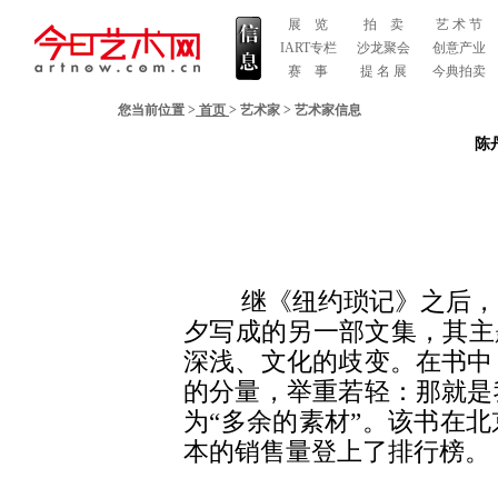
展 览
拍 卖
艺 术 节
IART专栏
沙龙聚会
创意产业
赛 事
提 名 展
今典拍卖
您当前位置 >
首页
>
艺术家
>
艺术家信息
陈
继《纽约琐记》之后，《
夕写成的另一部文集，其主
深浅、文化的歧变。在书中
的分量，举重若轻：那就是
为“多余的素材”。该书在
本的销售量登上了排行榜。