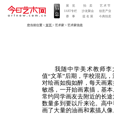
展 览
拍 卖
艺 术 节
IART专栏
沙龙聚会
创意产业
赛 事
提 名 展
今典拍卖
您当前位置 >
首页
>
艺术家
>
艺术家信息
我随中学美术教师李大
值“文革”后期，学校混乱
对绘画如痴如醉，每天画素
敏感，一开始画素描，基本
常约同学画友去附近的长途
数量多到要以斤来论。高中
画了大量的油画和素描人像