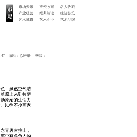
市场资讯
投资收藏
名人收藏
产业经营
经典解读
经济纵览
艺术城市
艺术企业
艺术品牌
7:47
编辑：
徐唯辛
来源：
色，虽然空气洁
的草原上来到拉萨
蓬勃原始的生命力
情。以往不少画家
念青唐古拉山，
。车中有各色人物