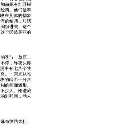
，胸前佩有红珊蝴
转经筒。他们信奉
映在具体的物象
特有的皱褶，对我
理编织进去。这个
同这个民族美丽的
的季节，草原上
个不停，昨夜头疼
漫中有七八个牧
惊奇。一束光从唯
块的暗面十分含
模糊的画面雏形。
合不少人。刚进藏
我的刹那间，动人
麻布纹路太粗，