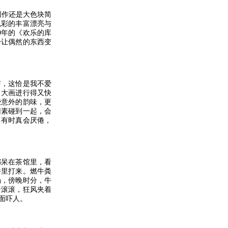
作还是大色块简
色彩的丰富漂亮与
9年的《欢乐的库
会让偶然的东西变
，这恰是我不爱
。大画进行得又快
些意外的韵味，更
因素碰到一起，会
，有时真会厌倦，
呆在茶馆里，看
井里打来。燃牛粪
场，傍晚时分，牛
云滚滚，狂风夹着
面吓人。