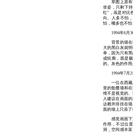
草图上原有四
坐姿，只剩下持
红”，虽是对比
向。人多不怕
怕，嘴多也不怕
1994年6月3
背景的墙在画
大的黑白灰就明
单，因为只有黑
成轮廊，面是
的。灰色的作用
1994年7月2
一位在西藏呆
里的骷髅墙和在
维不是视觉的、
人建议在画面的
达赖并排挂在墙
面的墙上只添了
感觉画面下方
作用，不过位
洞，空间感丰富