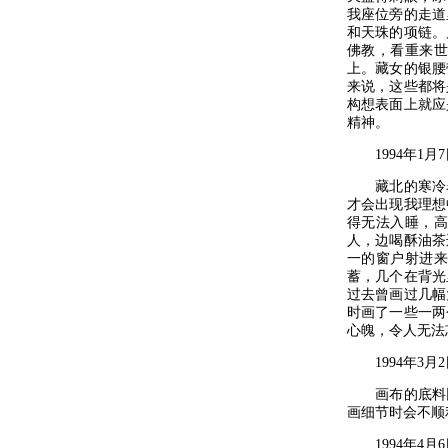
我座位旁的走道
和天珠的项链。
佛教，看重来
上。藏女的银腰
来说，这些都将
构想表面上就应
精神。
1994年1月7
藏北的寒冷名
才会出现我理想
得无法入睡，
人，边喝酥油茶
一的窗户射进
蓄，几个在背光
过去曾画过几幅
时画了一些一两
心魄，令人无法
1994年3月2
画布的底料比
画细节时会不顺
1994年4月6