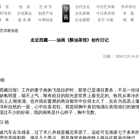
展 览
拍 卖
艺 术 节
当代文化
今日艺术家
学术评论
ART专栏
沙龙聚会
创意产业
文化探索
今日美术馆
专 题
赛 事
提 名 展
今典拍卖
社会观察
东方·大家
画 册
艺术家信息
走近西藏——油画《酥油茶馆》创作日记
日期：
2006/12/6 14:4
 晴
藏日报》工作的妻子匆匆飞抵拉萨时，那里已是满目萧杀，不见一丝绿
缺氧明显，喘不上气，唯有眩目的阳光是世界上最充足的。牧民从寒冷
街上人潮汹涌。也许我在萎靡的商业都市中住得太久了，实在为高原上
淳朴自然的一面，心中欣喜若狂。我觉得胸中真切地涌出表现他们的激
现过不少的好画，我的画将是什么样子，胸中无数。
日 晴
汽车去当雄县，过了羊八井就是藏北草原了。远处可见海拔七千多米的
雪也亮得刺眼。偶见几个黑点，那是身穿皮袍的牧人骑马在寒风中驰过