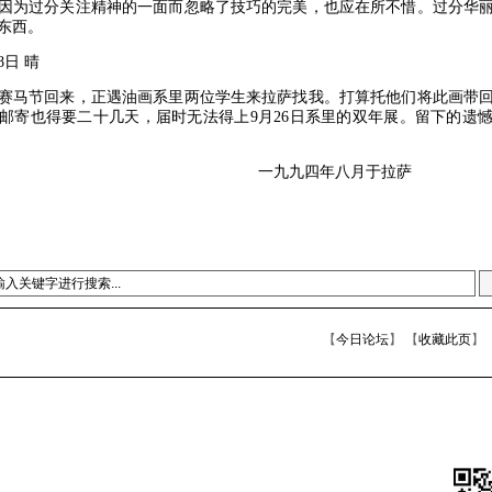
因为过分关注精神的一面而忽略了技巧的完美，也应在所不惜。过分华
东西。
8日 晴
马节回来，正遇油画系里两位学生来拉萨找我。打算托他们将此画带回
邮寄也得要二十几天，届时无法得上9月26日系里的双年展。留下的遗
九四年八月于拉萨
【
今日论坛
】 【
收藏此页
】 