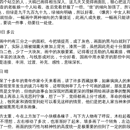
个站立的人，大稿已画得相当深入。这几天又觉得画面乱，狠心把这几
壶的老板娘一个人站着。改后觉着舒服了一些。“坐”的倾向加强了。所
色，但绿是九千九百九十九，绿倾向明确，所以好看。《馕房》中女人
，就怕杂。一幅画中两种倾向的力量接近，此画八成失败。一幅画只能讲
，要说一件事，劲要往一处使。
0日 多云
中约有三分之一的面积。今把墙提亮，成了灰色，画面的黑与白就到了
确了。实际上墙被烟薰火燎加上背光，漆黑一团，虽然因此亮处十分显
白二色，少了一大块灰。画中的灰极要紧。记得看过丢勒的几幅素描，
极丰富的淡灰色，与线形成对比，十分好看。国画中用水晕开的那些中间
是连接、丰润、过渡、补充、感性，意味深长。
日 晴
了十多年的青年作家今天来看画，讲了许多西藏故事，如麻疯病人的来
茶馆里常发生的拔刀斗殴等，还帮我例举了几十个可画的题材。朋友是
而是文学的，但他的故事会加深我对西藏更深的理解用绘画讲故事的蹩
墙上再添上马克思列宁像，想了一下，觉得都画上分寸感差。革命的领
上，牧民家和酒馆里到处可以看见这样的情景。他们是把老人家当神来
被烟熏黑毛泽东画像。
太重，今在上方加了一小块横条椽子，与下方人物有了呼应。木柱起着
置不理想，左右移动了多次，也渐渐好了起来。墙多画了一个转角，左边
了一些。画面的技巧性与精神性的高度统一是极重要的但到了一定的阶