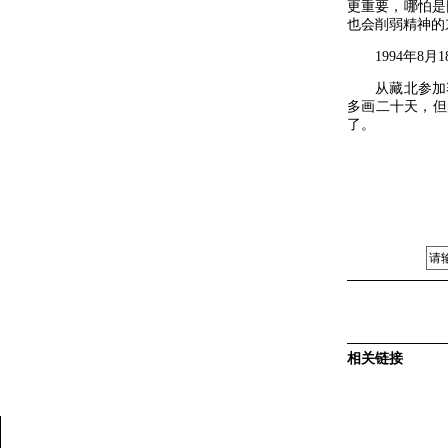
更重要，哪怕是
也会削弱精神的
1994年8月1
从藏北参加赛
多画二十天，但
了。
一九
相关链接