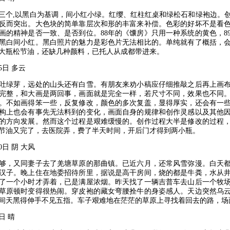
个,以黑白为基调，间小红小绿。红缨、红柱红桌和绿松石和绿袍边。创
反而突出。大色块的简单靠层次和形的丰富来补偿。色彩的好坏不是看
画的精神是否一致、是否到位。88年的《馕房》只用一种系统的黄色，8
黑白间小红。黑白照片的魅力是彩色片无法相比的。单纯就有了概括，
大瓶松节油，还缺几种颜料，已托人从成都带进来。
5日 多云
绿芽，远处的山头还有白雪。有朋友来劝小稿应仔细推敲之后再上画布
完整，和大画是两回事，画面就是完全一样，若尺寸不同，效果也不同
。不如画得笨一些，反复修改，颜色的多次复盖，显得厚实，还会有一
构上也会有事先无法料到的变化，画面自身的规律和创作灵感以及其他
的方向发展。然而这个过程是艰难缓慢的。创作过程大半是修改的过程
节油又完了，去医院弄，费了半天时间，开后门才得到两小瓶。
0日 阴 大风
，又同妻子去了羌塘草原的那曲镇。已近六月，还常风雪弥漫。白天都
汉子。晚上住在地委招待所里，据说是高干房间，烧的都是牛粪，水从
了一个小时才弄着，已是满屋浓烟。昨天找了一辆吉普车去山后一个牧
草原顿时变得很热闹。穿皮袍的藏女弯腰拴牛的身姿感人。天边突然乌
间天黑得伸手不见五指。车子艰难地在茫茫的草原上寻找着回去的路，场
日 晴