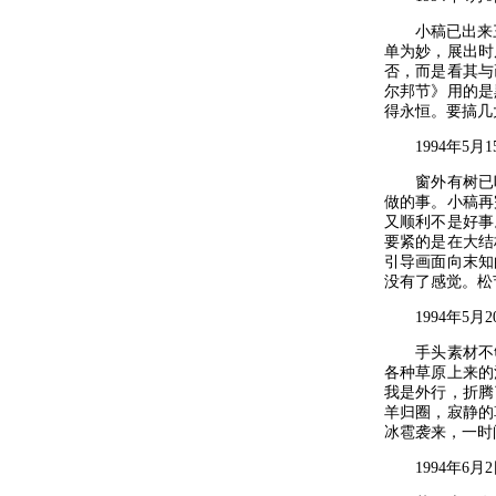
小稿已出来三
单为妙，展出时
否，而是看其与
尔邦节》用的是
得永恒。要搞几
1994年5月1
窗外有树已吐
做的事。小稿再
又顺利不是好事
要紧的是在大结
引导画面向末知
没有了感觉。松
1994年5月2
手头素材不够
各种草原上来的
我是外行，折腾
羊归圈，寂静的
冰雹袭来，一时
1994年6月2