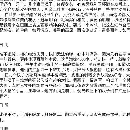
里还有一只羊。几个康巴汉子，红缨盘头，有象牙珠和玉环缀在发辫上
几个穿肮脏皮袍的牧人，耳朵上挂着小绿松石，淳朴憨厚，手里摇动着
世，在世界上最严酷的环境里生存。人说西藏是精神的西藏，而这些都反
带缕刻着精美的花纹；赶羊用的牛毛绳黑白相间，皮袍的肌理，线缝和
是我用来在画面上表达西藏精神的载体。要找一个构想，把这些细节合
是朴实、简单的，如同沉寂、凝重的高原，而实则却是丰富美丽的，如
日 阴
不虚传，相机电池失灵，快门无法动弹，心中却高兴，因为只有在寒冷
中的景色，更能体现西藏的本质。这里海拔4300米，稍走快一些，就喘
高山反应明显。中午走进小镇上的一间藏式茶馆，里面黑成一团，烟雾弥
边吸鼻烟。他们的注意力一下转向了我，大部分人很热情，也有冷漠和
来，把几个汉子的轮廊构画得丰富精致，皮袍的明暗交界线微妙好看，大
里的汉子与灿烂的亮部形成有趣的对比。我画了一幅速写，构成了一个
大画，应付人物多的场面有些经验，如果以茶馆为背景画面上可合理集
个人物的小品，显单薄，这方面我是弱手。侧光映照下的汉子们在注意
忘怀。
日 阴
例不对，干后有裂纹，只好返工。翻过来重制，却没有做得很平。此种
利。
日 晴