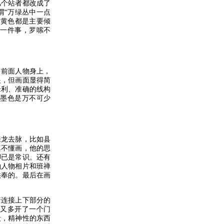
个站者都改成了
谓“万绿丛中一点
和黄色都是主要倾
一件事，罗嗦不
前面人物身上，
眼，但画面显得简
锋利、准确的线构
墨色是万不可少
龙去脉，比如县
真不懂画，他的思
脚已是常识。还有
袖人物相片和班禅
供奉的。最后在画
连接上下部分的
又多开了一个门
段，精神性的东西