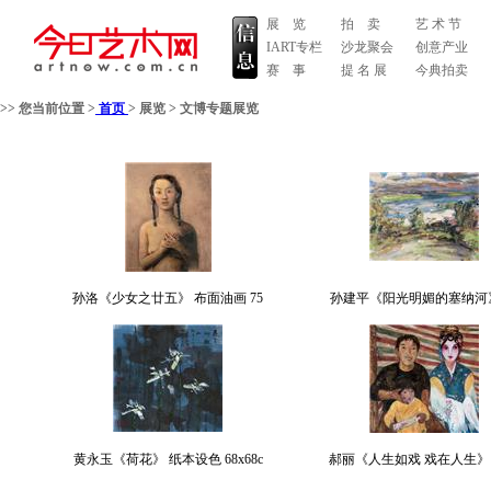
展 览
拍 卖
艺 术 节
IART专栏
沙龙聚会
创意产业
赛 事
提 名 展
今典拍卖
>> 您当前位置 >
首页
>
展览
>
文博专题展览
孙洛《少女之廿五》 布面油画 75
孙建平《阳光明媚的塞纳河
黄永玉《荷花》 纸本设色 68x68c
郝丽《人生如戏 戏在人生》