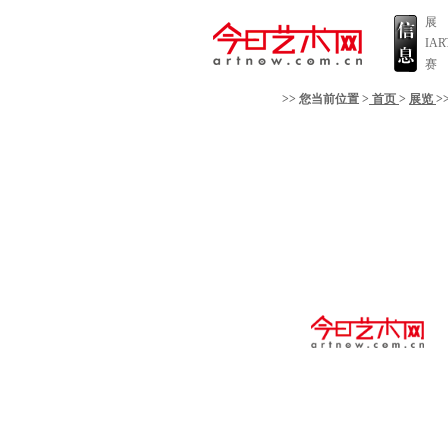
展
IA
赛
>> 您当前位置 >
首页
>
展览
>