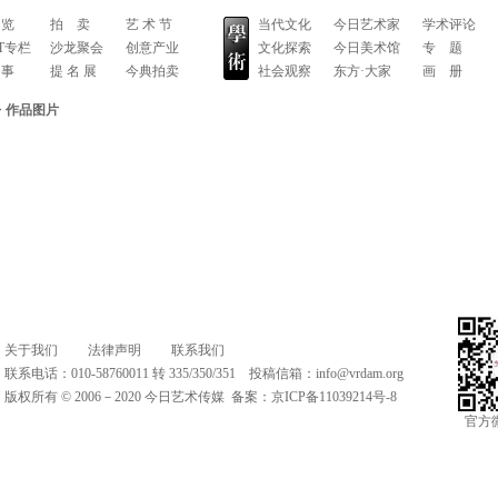
 览
拍 卖
艺 术 节
当代文化
今日艺术家
学术评论
RT专栏
沙龙聚会
创意产业
文化探索
今日美术馆
专 题
 事
提 名 展
今典拍卖
社会观察
东方·大家
画 册
>
作品图片
关于我们
法律声明
联系我们
联系电话：010-58760011 转 335/350/351 投稿信箱：
info@vrdam.org
版权所有 © 2006－2020 今日艺术传媒 备案：
京ICP备11039214号-8
官方