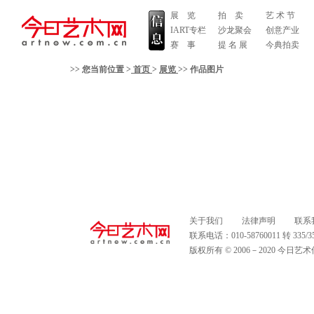
展 览
拍 卖
艺 术 节
IART专栏
沙龙聚会
创意产业
赛 事
提 名 展
今典拍卖
>> 您当前位置 >
首页
>
展览
>
>
作品图片
关于我们
法律声明
联系
联系电话：010-58760011 转 335
版权所有 © 2006－2020 今日艺