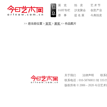
展 览
拍 卖
艺 术 节
IART专栏
沙龙聚会
创意产业
赛 事
提 名 展
今典拍卖
>> 您当前位置 >
首页
>
展览
>
>
作品图片
关于我们
法律声明
联系
联系电话：010-58760011 转 335
版权所有 © 2006－2020 今日艺