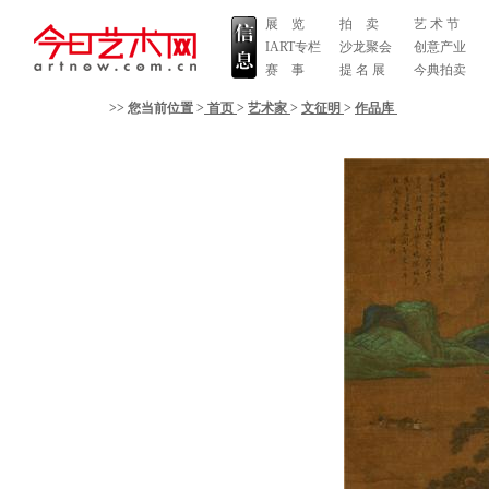
展 览
拍 卖
艺 术 节
IART专栏
沙龙聚会
创意产业
赛 事
提 名 展
今典拍卖
>> 您当前位置 >
首页
>
艺术家
>
文征明
>
作品库