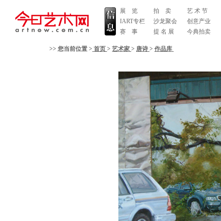
展 览
拍 卖
艺 术 节
IART专栏
沙龙聚会
创意产业
赛 事
提 名 展
今典拍卖
>> 您当前位置 >
首页
>
艺术家
>
唐诗
>
作品库