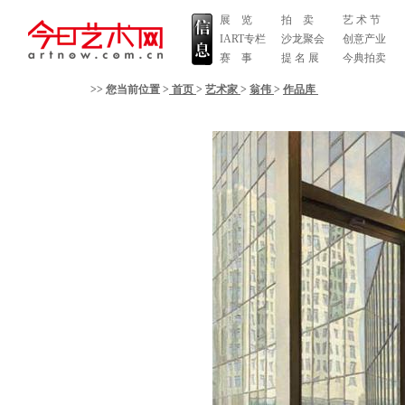
展 览
拍 卖
艺 术 节
IART专栏
沙龙聚会
创意产业
赛 事
提 名 展
今典拍卖
>> 您当前位置 >
首页
>
艺术家
>
翁伟
>
作品库