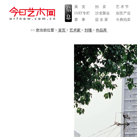
展 览
拍 卖
艺 术 节
IART专栏
沙龙聚会
创意产业
赛 事
提 名 展
今典拍卖
>> 您当前位置 >
首页
>
艺术家
>
刘瑾
>
作品库