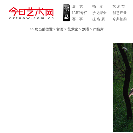
展 览
拍 卖
艺 术 节
IART专栏
沙龙聚会
创意产业
赛 事
提 名 展
今典拍卖
>> 您当前位置 >
首页
>
艺术家
>
刘瑾
>
作品库