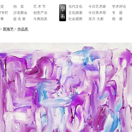
 览
拍 卖
艺 术 节
当代文化
今日艺术家
学术评论
RT专栏
沙龙聚会
创意产业
文化探索
今日美术馆
专 题
 事
提 名 展
今典拍卖
社会观察
东方·大家
画 册
>
郭海平
>
作品库