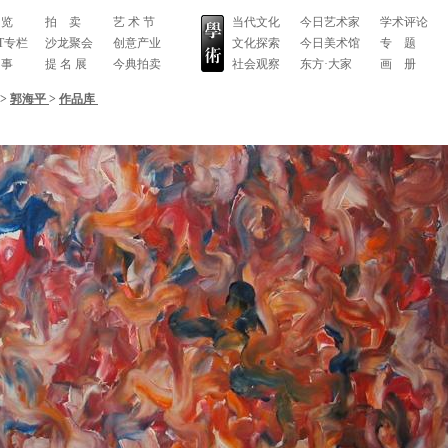
 览
拍 卖
艺 术 节
当代文化
今日艺术家
学术评论
RT专栏
沙龙聚会
创意产业
文化探索
今日美术馆
专 题
 事
提 名 展
今典拍卖
社会观察
东方·大家
画 册
>
郭海平
>
作品库