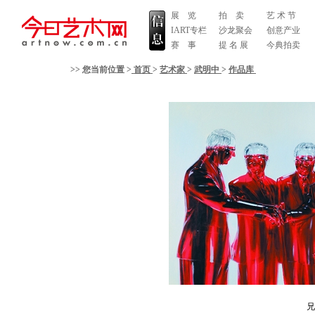
展 览
拍 卖
艺 术 节
IART专栏
沙龙聚会
创意产业
赛 事
提 名 展
今典拍卖
>> 您当前位置 >
首页
>
艺术家
>
武明中
>
作品库
兄