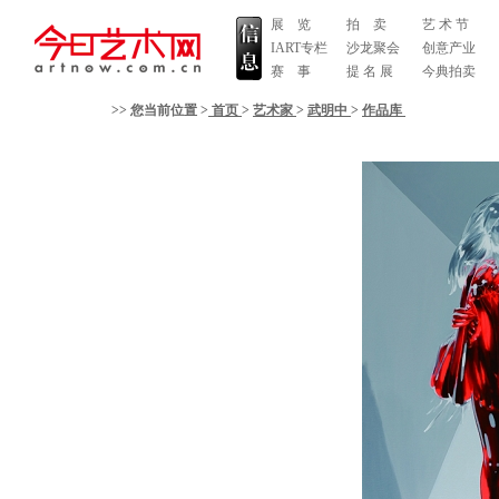
展 览
拍 卖
艺 术 节
IART专栏
沙龙聚会
创意产业
赛 事
提 名 展
今典拍卖
>> 您当前位置 >
首页
>
艺术家
>
武明中
>
作品库