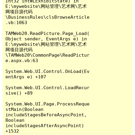
Int32 intWLExhibitState) in 
E:\mywebsite\网站管理\艺术网\艺术
网项目源代码
\BusinessRules\clsBrowseArticle
.vb:1063

TAMWeb20.ReadPicture.Page_Load(
Object sender, EventArgs e) in 
E:\mywebsite\网站管理\艺术网\艺术
网项目源代码
\TAMWeb20\CommonPage\ReadPictur
e.aspx.vb:63

System.Web.UI.Control.OnLoad(Ev
entArgs e) +107

System.Web.UI.Control.LoadRecur
sive() +89

System.Web.UI.Page.ProcessReque
stMain(Boolean 
includeStagesBeforeAsyncPoint, 
Boolean 
includeStagesAfterAsyncPoint) 