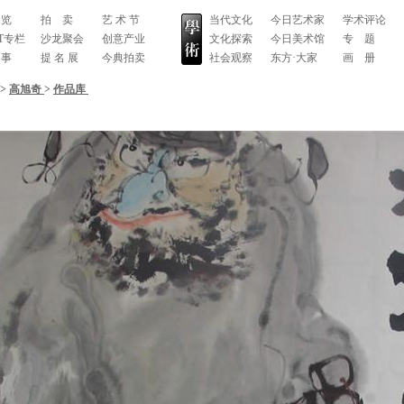
 览
拍 卖
艺 术 节
当代文化
今日艺术家
学术评论
RT专栏
沙龙聚会
创意产业
文化探索
今日美术馆
专 题
 事
提 名 展
今典拍卖
社会观察
东方·大家
画 册
>
高旭奇
>
作品库