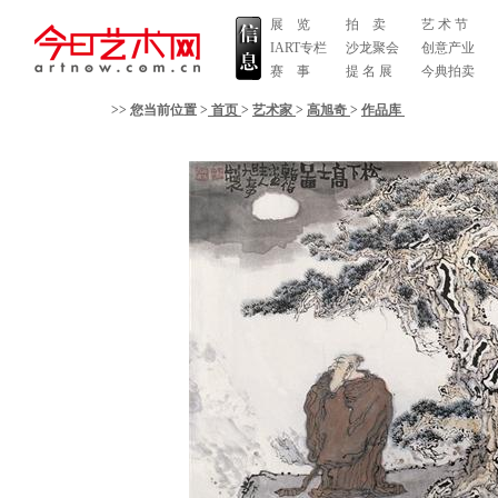
展 览
拍 卖
艺 术 节
IART专栏
沙龙聚会
创意产业
赛 事
提 名 展
今典拍卖
>> 您当前位置 >
首页
>
艺术家
>
高旭奇
>
作品库