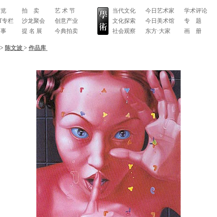
 览
拍 卖
艺 术 节
当代文化
今日艺术家
学术评论
RT专栏
沙龙聚会
创意产业
文化探索
今日美术馆
专 题
 事
提 名 展
今典拍卖
社会观察
东方·大家
画 册
>
陈文波
>
作品库