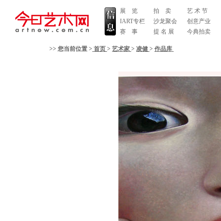
展 览
拍 卖
艺 术 节
IART专栏
沙龙聚会
创意产业
赛 事
提 名 展
今典拍卖
>> 您当前位置 >
首页
>
艺术家
>
凌健
>
作品库