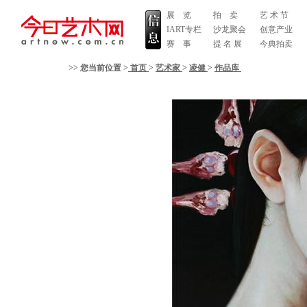
展 览
拍 卖
艺 术 节
IART专栏
沙龙聚会
创意产业
赛 事
提 名 展
今典拍卖
>> 您当前位置 >
首页
>
艺术家
>
凌健
>
作品库