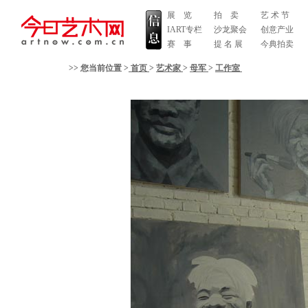
展 览
拍 卖
艺 术 节
IART专栏
沙龙聚会
创意产业
赛 事
提 名 展
今典拍卖
>> 您当前位置 >
首页
>
艺术家
>
母军
>
工作室