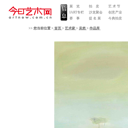
展 览
拍 卖
艺 术 节
IART专栏
沙龙聚会
创意产业
赛 事
提 名 展
今典拍卖
>> 您当前位置 >
首页
>
艺术家
>
吴悠
>
作品库