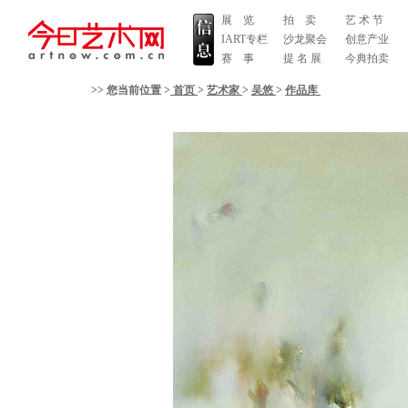
展 览
拍 卖
艺 术 节
IART专栏
沙龙聚会
创意产业
赛 事
提 名 展
今典拍卖
>> 您当前位置 >
首页
>
艺术家
>
吴悠
>
作品库