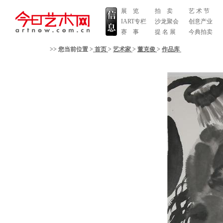
展 览
拍 卖
艺 术 节
IART专栏
沙龙聚会
创意产业
赛 事
提 名 展
今典拍卖
>> 您当前位置 >
首页
>
艺术家
>
董克俊
>
作品库