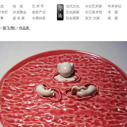
 览
拍 卖
艺 术 节
当代文化
今日艺术家
学术评论
RT专栏
沙龙聚会
创意产业
文化探索
今日美术馆
专 题
 事
提 名 展
今典拍卖
社会观察
东方·大家
画 册
>
陈飞(鄂)
>
作品库