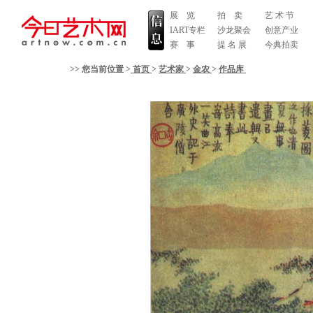
展 览
拍 卖
艺 术 节
IART专栏
沙龙聚会
创意产业
赛 事
提 名 展
今典拍卖
>> 您当前位置 >
首页
>
艺术家
>
金农
>
作品库