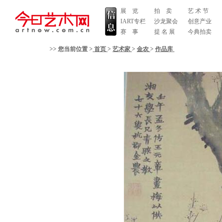
展 览
拍 卖
艺 术 节
IART专栏
沙龙聚会
创意产业
赛 事
提 名 展
今典拍卖
>> 您当前位置 >
首页
>
艺术家
>
金农
>
作品库