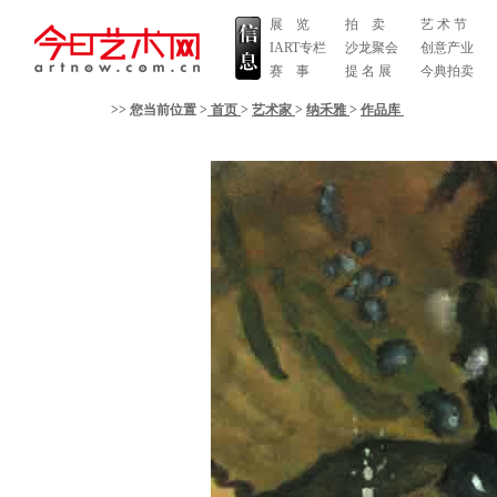
展 览
拍 卖
艺 术 节
IART专栏
沙龙聚会
创意产业
赛 事
提 名 展
今典拍卖
>> 您当前位置 >
首页
>
艺术家
>
纳禾雅
>
作品库